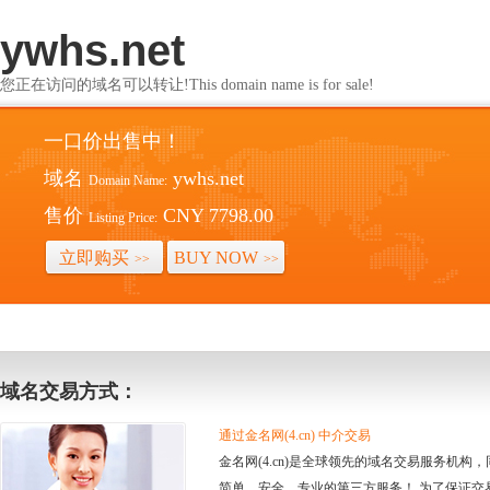
ywhs.net
您正在访问的域名可以转让!This domain name is for sale!
一口价出售中！
域名
ywhs.net
Domain Name:
售价
CNY 7798.00
Listing Price:
立即购买
BUY NOW
>>
>>
域名交易方式：
通过金名网(4.cn) 中介交易
金名网(4.cn)是全球领先的域名交易服务机
简单、安全、专业的第三方服务！ 为了保证交