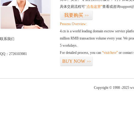
具体交易流程可
“点击这里”
查看或咨询support@
我要购买
>>
Process Overview:
4.cn is a world leading domain escrow service plat
million RMB transaction volume every year. We promi
联系我们
5 workdays.
For detailed process, you can
“visit here”
or contact
QQ：2726103981
BUY NOW
>>
Copyright © 1998 -2025 ww